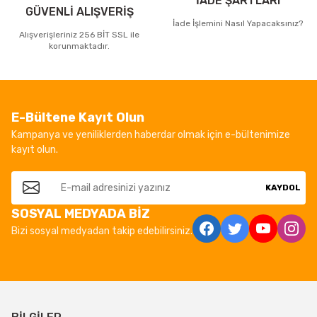
İADE ŞARTLARI
GÜVENLİ ALIŞVERİŞ
İade İşlemini Nasıl Yapacaksınız?
Alışverişleriniz 256 BİT SSL ile
korunmaktadır.
E-Bültene Kayıt Olun
Kampanya ve yeniliklerden haberdar olmak için e-bültenimize
kayıt olun.
KAYDOL
SOSYAL MEDYADA BİZ
Bizi sosyal medyadan takip edebilirsiniz.