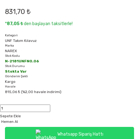
831,70 ₺
*
87,05 ₺
den başlayan taksitlerle!
Kategori
UNF Takım Kılavuz
Marka
NAREX
Stok Kodu
N-2181UNFNO.06
Stok Durumu
Stokta Var
Gönderim Şekli
Kargo
Havale
815,06 ₺ (%2,00 havale indirimi)
Sepete Ekle
Hemen Al
Whatsapp Sipariş Hattı