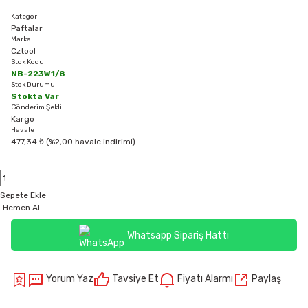
Kategori
Paftalar
Marka
Cztool
Stok Kodu
NB-223W1/8
Stok Durumu
Stokta Var
Gönderim Şekli
Kargo
Havale
477,34 ₺ (%2,00 havale indirimi)
Sepete Ekle
Hemen Al
Whatsapp Sipariş Hattı
Yorum Yaz
Tavsiye Et
Fiyatı Alarmı
Paylaş