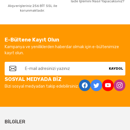
İade İşlemini Nasıl Yapacaksınız?
Alışverişleriniz 256 BİT SSL ile
korunmaktadır.
E-Bültene Kayıt Olun
Kampanya ve yeniliklerden haberdar olmak için e-bültenimize
kayıt olun.
KAYDOL
SOSYAL MEDYADA BİZ
Bizi sosyal medyadan takip edebilirsiniz.
BİLGİLER