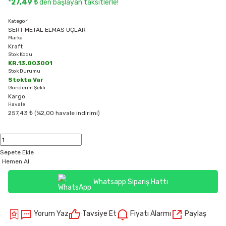
*
27,49 ₺
den başlayan taksitlerle!
Kategori
SERT METAL ELMAS UÇLAR
Marka
Kraft
Stok Kodu
KR.13.003001
Stok Durumu
Stokta Var
Gönderim Şekli
Kargo
Havale
257,43 ₺ (%2,00 havale indirimi)
Sepete Ekle
Hemen Al
Whatsapp Sipariş Hattı
Yorum Yaz
Tavsiye Et
Fiyatı Alarmı
Paylaş