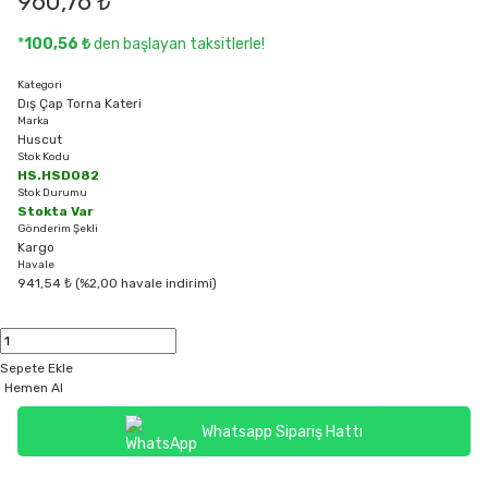
960,76 ₺
*
100,56 ₺
den başlayan taksitlerle!
Kategori
Dış Çap Torna Kateri
Marka
Huscut
Stok Kodu
HS.HSD082
Stok Durumu
Stokta Var
Gönderim Şekli
Kargo
Havale
941,54 ₺ (%2,00 havale indirimi)
Sepete Ekle
Hemen Al
Whatsapp Sipariş Hattı