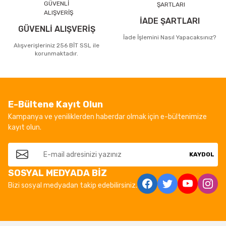
İADE ŞARTLARI
GÜVENLİ ALIŞVERİŞ
İade İşlemini Nasıl Yapacaksınız?
Alışverişleriniz 256 BİT SSL ile
korunmaktadır.
E-Bültene Kayıt Olun
Kampanya ve yeniliklerden haberdar olmak için e-bültenimize
kayıt olun.
KAYDOL
SOSYAL MEDYADA BİZ
Bizi sosyal medyadan takip edebilirsiniz.