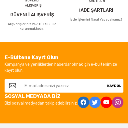
İADE ŞARTLARI
GÜVENLİ ALIŞVERİŞ
İade İşlemini Nasıl Yapacaksınız?
Alışverişleriniz 256 BİT SSL ile
korunmaktadır.
E-Bültene Kayıt Olun
Kampanya ve yeniliklerden haberdar olmak için e-bültenimize
kayıt olun.
KAYDOL
SOSYAL MEDYADA BİZ
Bizi sosyal medyadan takip edebilirsiniz.