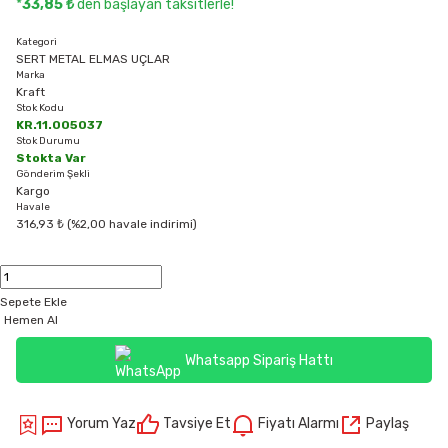
*
33,85 ₺
den başlayan taksitlerle!
Kategori
SERT METAL ELMAS UÇLAR
Marka
Kraft
Stok Kodu
KR.11.005037
Stok Durumu
Stokta Var
Gönderim Şekli
Kargo
Havale
316,93 ₺ (%2,00 havale indirimi)
Sepete Ekle
Hemen Al
Whatsapp Sipariş Hattı
Yorum Yaz
Tavsiye Et
Fiyatı Alarmı
Paylaş