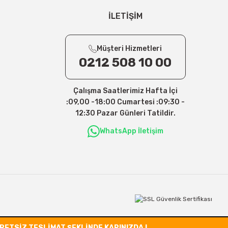
İLETİŞİM
Müşteri Hizmetleri
0212 508 10 00
Çalışma Saatlerimiz Hafta İçi
:09,00 -18:00 Cumartesi :09:30 -
12:30 Pazar Günleri Tatildir.
WhatsApp İletişim
CRETSİZ TESLİMAT ŞEKLİNDE KAPINIZDA !