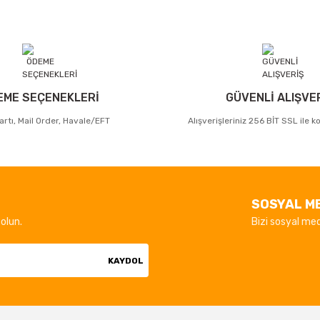
EME SEÇENEKLERİ
GÜVENLİ ALIŞVE
artı, Mail Order, Havale/EFT
Alışverişleriniz 256 BİT SSL ile 
SOSYAL M
olun.
Bizi sosyal med
KAYDOL