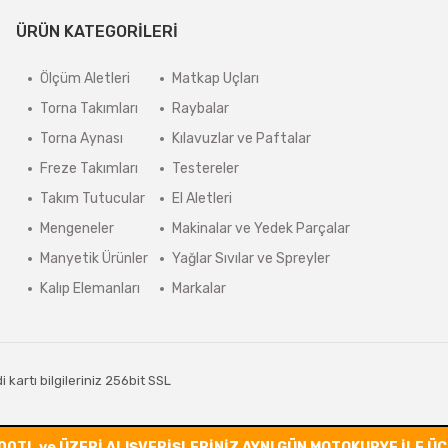
ÜRÜN KATEGORİLERİ
Ölçüm Aletleri
Matkap Uçları
Torna Takımları
Raybalar
Torna Aynası
Kılavuzlar ve Paftalar
Freze Takımları
Testereler
Takım Tutucular
El Aletleri
Mengeneler
Makinalar ve Yedek Parçalar
Manyetik Ürünler
Yağlar Sıvılar ve Spreyler
Kalıp Elemanları
Markalar
kartı bilgileriniz 256bit SSL
00TL ve ÜZERİ ALIŞVERİŞLERİNİZ AYNI GÜN MOTOKURYE İLE Ü