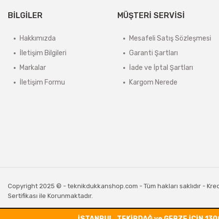
BİLGİLER
MÜŞTERİ SERVİSİ
Hakkımızda
Mesafeli Satış Sözleşmesi
İletişim Bilgileri
Garanti Şartları
Markalar
İade ve İptal Şartları
İletişim Formu
Kargom Nerede
Copyright 2025 © - teknikdukkanshop.com - Tüm hakları saklıdır - Kredi 
Sertifikası ile Korunmaktadır.
İSTANBUL, TEKİRDAĞ ve GEBZE İÇİN 130