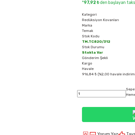
*
97,92 ₺
den başlayan taksi
Kategori
Redüksiyon Kovanları
Marka
Temak
Stok Kodu
TM.TC820/312
Stok Durumu
Stokta Var
Gönderim Şekli
Kargo
Havale
916,84 ₺ (%2,00 havale indirim
Sepe
Heme
Yorum Yaz
Tavs