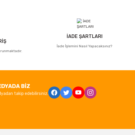
İADE ŞARTLARI
RİŞ
İade İşlemini Nasıl Yapacaksınız?
korunmaktadır.
EDYADA BİZ
yadan takip edebilirsiniz.