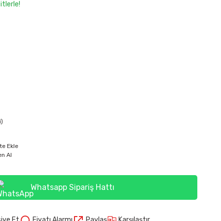
tlerle!
i)
te Ekle
n Al
Whatsapp Sipariş Hattı
Karşılaştır
iye Et
Fiyatı Alarmı
Paylaş