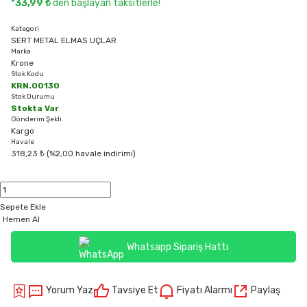
*
33,99 ₺
den başlayan taksitlerle!
Kategori
SERT METAL ELMAS UÇLAR
Marka
Krone
Stok Kodu
KRN.00130
Stok Durumu
Stokta Var
Gönderim Şekli
Kargo
Havale
318,23 ₺ (%2,00 havale indirimi)
Sepete Ekle
Hemen Al
Whatsapp Sipariş Hattı
Yorum Yaz
Tavsiye Et
Fiyatı Alarmı
Paylaş