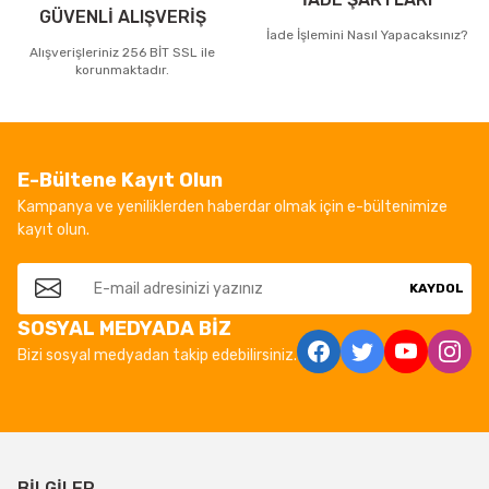
GÜVENLİ ALIŞVERİŞ
İade İşlemini Nasıl Yapacaksınız?
Alışverişleriniz 256 BİT SSL ile
korunmaktadır.
E-Bültene Kayıt Olun
Kampanya ve yeniliklerden haberdar olmak için e-bültenimize
kayıt olun.
KAYDOL
SOSYAL MEDYADA BİZ
Bizi sosyal medyadan takip edebilirsiniz.
BİLGİLER