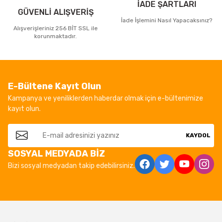
İADE ŞARTLARI
GÜVENLİ ALIŞVERİŞ
İade İşlemini Nasıl Yapacaksınız?
Alışverişleriniz 256 BİT SSL ile
korunmaktadır.
E-Bültene Kayıt Olun
Kampanya ve yeniliklerden haberdar olmak için e-bültenimize
kayıt olun.
KAYDOL
SOSYAL MEDYADA BİZ
Bizi sosyal medyadan takip edebilirsiniz.