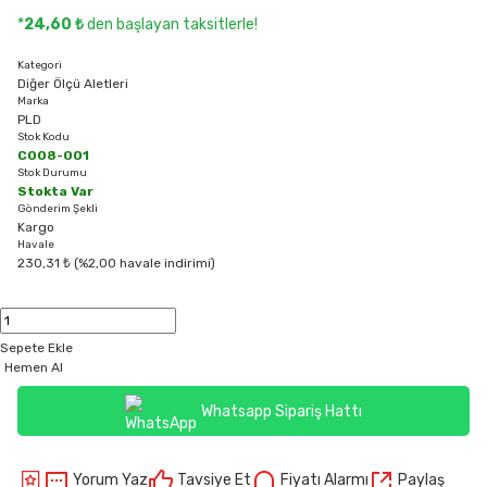
*
24,60 ₺
den başlayan taksitlerle!
Kategori
Diğer Ölçü Aletleri
Marka
PLD
Stok Kodu
C008-001
Stok Durumu
Stokta Var
Gönderim Şekli
Kargo
Havale
230,31 ₺ (%2,00 havale indirimi)
Sepete Ekle
Hemen Al
Whatsapp Sipariş Hattı
Yorum Yaz
Tavsiye Et
Fiyatı Alarmı
Paylaş