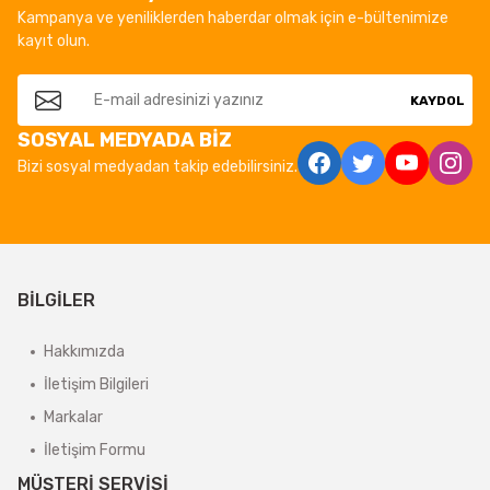
Kampanya ve yeniliklerden haberdar olmak için e-bültenimize
kayıt olun.
KAYDOL
SOSYAL MEDYADA BİZ
Bizi sosyal medyadan takip edebilirsiniz.
BİLGİLER
Hakkımızda
İletişim Bilgileri
Markalar
İletişim Formu
MÜŞTERİ SERVİSİ